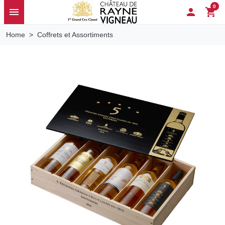
0
menu

shopping_cart
Home
Coffrets et Assortiments