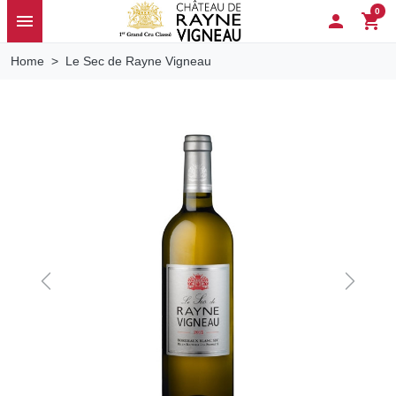
0
menu

shopping_cart
Home
Le Sec de Rayne Vigneau
Previous
Next