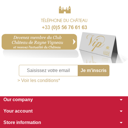
> Voir les conditions*
arrow_drop_down
Our company
arrow_drop_down
Your account
arrow_drop_down
Store information