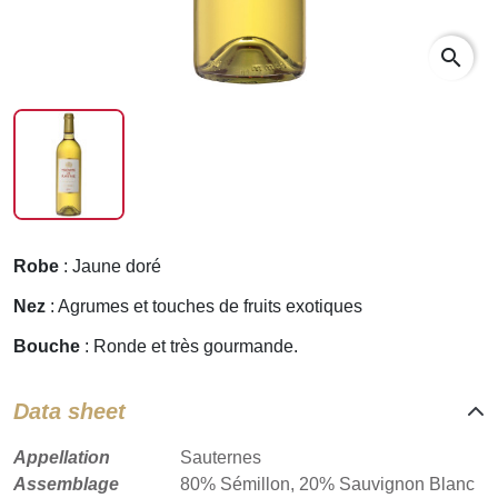
search
Robe
: Jaune doré
Nez
: Agrumes et touches de fruits exotiques
Bouche
: Ronde et très gourmande.
Data sheet
Appellation
Sauternes
Assemblage
80% Sémillon, 20% Sauvignon Blanc