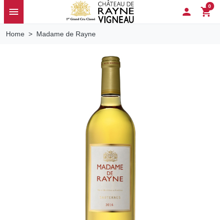
0
menu

shopping_cart
Home
Madame de Rayne