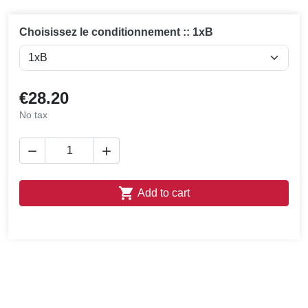
Choisissez le conditionnement :: 1xB
€28.20
No tax



Add to cart