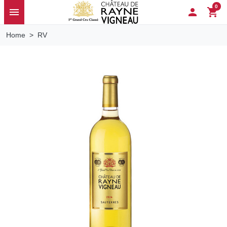
0
menu

shopping_cart
Home
RV