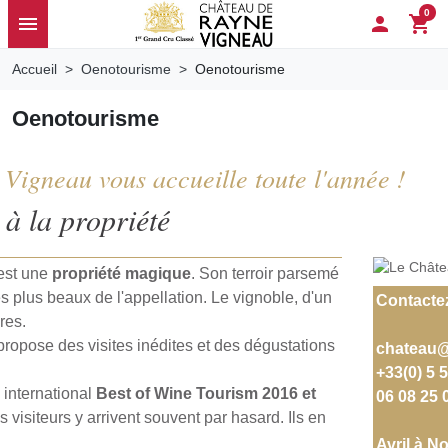
0
menu

shopping_cart
Accueil
Oenotourisme
Oenotourisme
Oenotourisme
Vigneau vous accueille toute l'année !
 à la propriété
est une
propriété magique
. Son terroir parsemé
es plus beaux de l'appellation. Le vignoble, d'un
Contacte
res.
opose des visites inédites et des dégustations
chateau@
+33(0) 5 
 international
Best of Wine Tourism 2016 et
06 08 25 
s visiteurs y arrivent souvent par hasard. Ils en
Avril à 