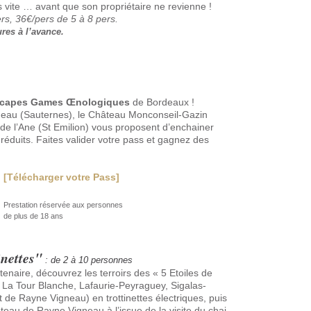
 vite … avant que son propriétaire ne revienne !
ers, 36€/pers de 5 à 8 pers.
ures à l’avance.
capes Games Œnologiques
de Bordeaux !
eau (Sauternes), le Château Monconseil-Gazin
 de l’Ane (St Emilion) vous proposent d’enchainer
réduits. Faites valider votre pass et gagnez des
:
[Télécharger votre Pass]
Prestation réservée aux personnes
de plus de 18 ans
inettes"
: de 2 à 10 personnes
naire, découvrez les terroirs des « 5 Etoiles de
 La Tour Blanche, Lafaurie-Peyraguey, Sigalas-
de Rayne Vigneau) en trottinettes électriques, puis
teau de Rayne Vigneau à l’issue de la visite du chai