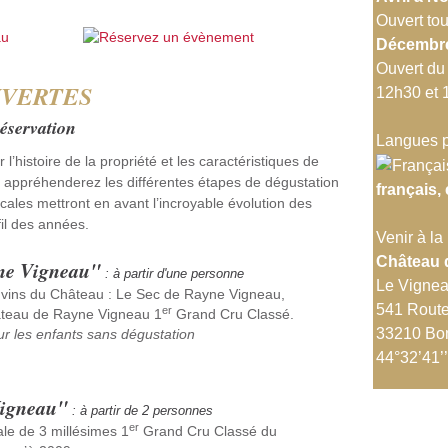
Ouvert tou
Décembre
Ouvert du
UVERTES
12h30 et 
réservation
Langues p
l’histoire de la propriété et les caractéristiques de
 appréhenderez les différentes étapes de dégustation
français,
cales mettront en avant l’incroyable évolution des
il des années.
Venir à la 
Château 
ne Vigneau"
: à partir d'une personne
Le Vigne
3 vins du Château : Le Sec de Rayne Vigneau,
541 Route
er
teau de Rayne Vigneau 1
Grand Cru Classé.
33210 B
our les enfants sans dégustation
44°32’41’
Vigneau"
: à partir de 2 personnes
er
cale de 3 millésimes 1
Grand Cru Classé du