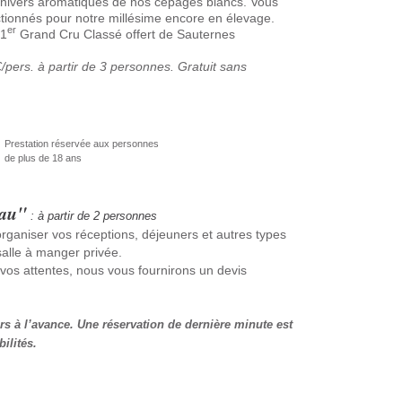
univers aromatiques de nos cépages blancs. Vous
tionnés pour notre millésime encore en élevage.
er
 1
Grand Cru Classé offert de Sauternes
/pers. à partir de 3 personnes. Gratuit sans
Prestation réservée aux personnes
de plus de 18 ans
eau"
: à partir de 2 personnes
organiser vos réceptions, déjeuners et autres types
alle à manger privée.
vos attentes, nous vous fournirons un devis
urs à l’avance. Une réservation de dernière minute est
ilités.