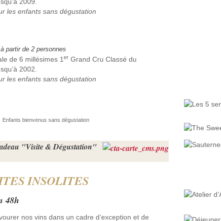
usqu’à 2009.
our les enfants sans dégustation
 à partir de 2 personnes
er
cale de 6 millésimes 1
Grand Cru Classé du
usqu’à 2002.
our les enfants sans dégustation
Enfants bienvenus sans dégustation
cadeau "Visite & Dégustation"
ITES INSOLITES
on 48h
savourer nos vins dans un cadre d’exception et de