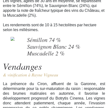
Les vignes, âgées de 30 ans en moyenne, se répartissent
entre le Sémillon (74%), le Sauvignon Blanc (24%), qui
apporte la note de fraîcheur typique des vins du Château, et
la Muscadelle (2%).
Les rendements sont de 10 à 15 hectolitres par hectare
selon les millésimes.
Sémillon
74 %
Sauvignon Blanc
24 %
Muscadelle
2 %
Vendanges
& vinification à Rayne Vigneau
La présence du Ciron, affluent de la Garonne, est
déterminante pour la sur-maturation du raisin : responsable
des brumes matinales en automne, il favorise le
développement progressif du Botrytis Cinerea. Les vignes
donc attendent patiemment, chaque année, l'invasion
progressive de ce noble champignon. Les vendanges,