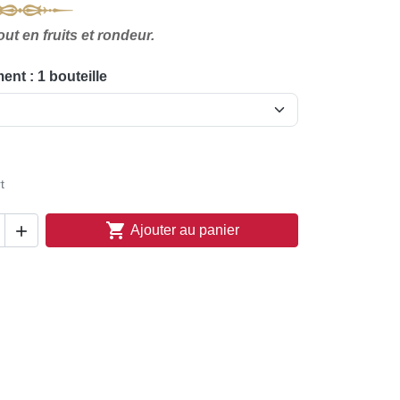
t en fruits et rondeur.
nt : 1 bouteille
t


Ajouter au panier