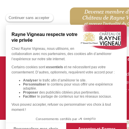
Notre société
Votre
Conditions Générales de Vente
Suivi
En savoir plus sur les cookies
Conne
Mentions légales
Créez 
>> Rejoignez le club RV et profitez
de tarifs préférentiels
Toute commande e
L'abus