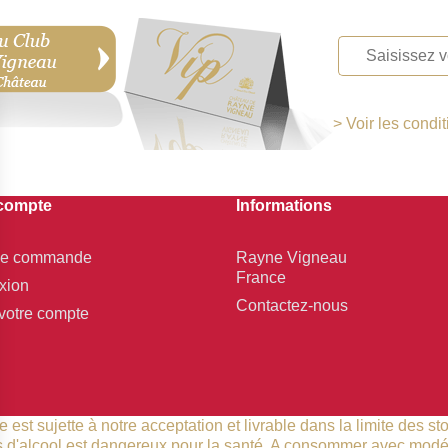
> Voir les condi
 compte
Informations
 de commande
Rayne Vigneau
France
xion
Contactez-nous
votre compte
st sujette à notre acceptation et livrable dans la limite des st
 d'alcool est dangereux pour la santé. A consommer avec modé