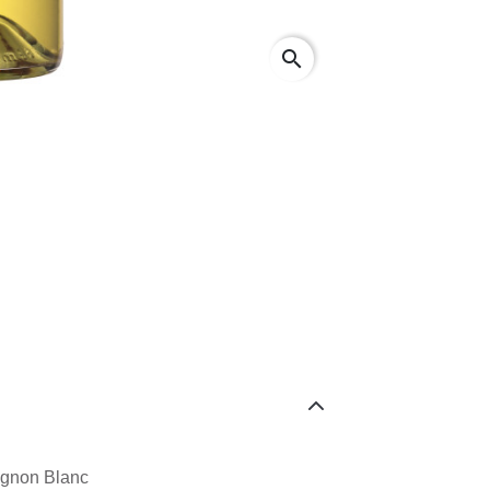
search
ignon Blanc