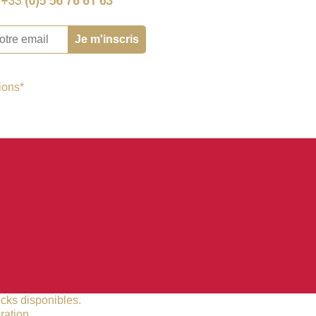
tions*
ocks disponibles.
ration.