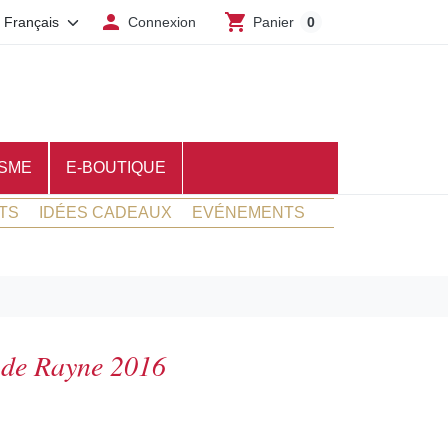

shopping_cart
Connexion
Panier
0
SME
E-BOUTIQUE
TS
IDÉES CADEAUX
EVÉNEMENTS
de Rayne 2016