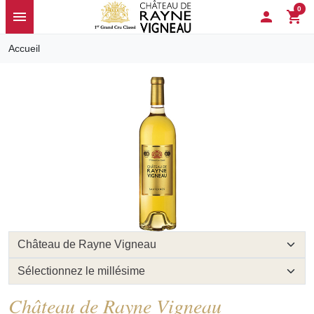
0
menu

shopping_cart
Accueil
Château de Rayne Vigneau